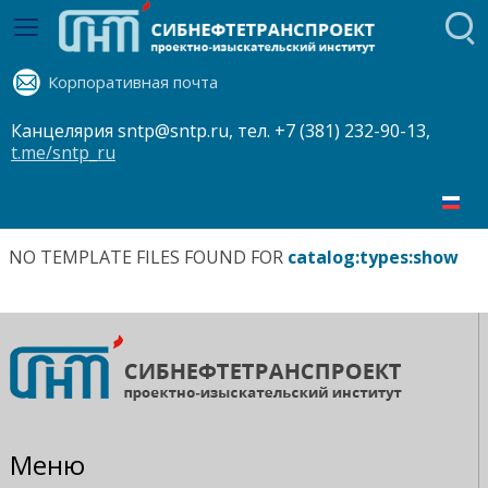
Корпоративная почта
Канцелярия sntp@sntp.ru, тел. +7 (381) 232-90-13,
t.me/sntp_ru
NO TEMPLATE FILES FOUND FOR
catalog:types:show
Меню