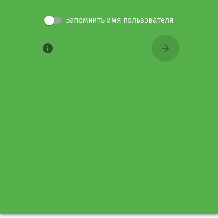
Запомнить имя пользователя
info
arrow_forward