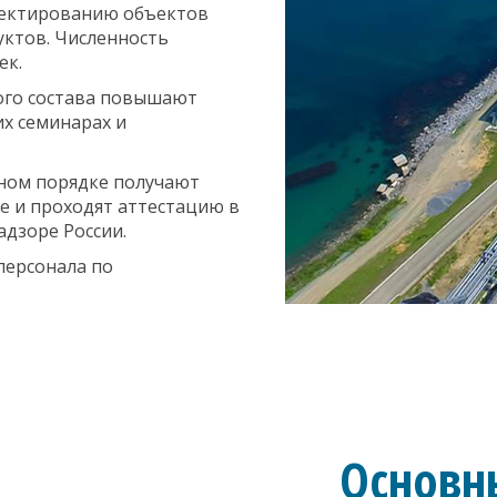
оектированию объектов
уктов. Численность
ек.
ого состава повышают
х семинарах и
ном порядке получают
 и проходят аттестацию в
дзоре России.
персонала по
Основн