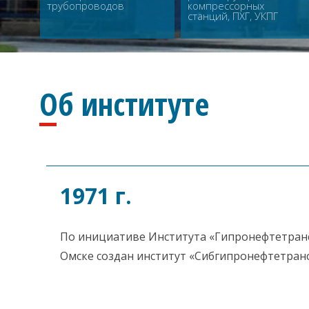
трубопроводов
компрессорных
станций, ПХГ, УКПГ
Об институте
1971 г.
По инициативе Института «Гипронефтетранс»
Омске создан институт «Сибгипронефтетран