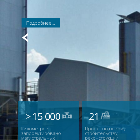
Подробнее...
Подробнее...
Подробнее...
Подробнее...
Подробнее...
Подробнее...
Подробнее...
Подробнее...
Подробнее...
Подробнее...
Подробнее...
Подробнее...
Подробнее...
Подробнее...
Подробнее...
> 15 000
21
Километров
Проект по новому
запроектировано
строительству,
магистральных
реконструкции