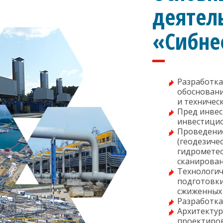
деятел
«Сибне
Разработка
обосновани
и техничес
Пред инвес
инвестицио
Проведени
(геодезичес
гидрометео
сканирован
Технологич
подготовки
сжиженных
Разработка
Архитектур
проектиров