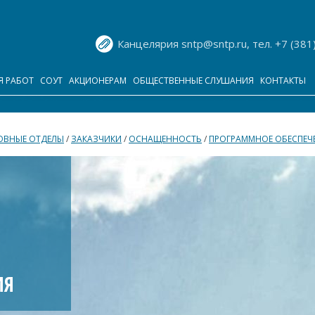
Канцелярия sntp@sntp.ru, тел. +7 (381
Я РАБОТ
СОУТ
АКЦИОНЕРАМ
ОБЩЕСТВЕННЫЕ СЛУШАНИЯ
КОНТАКТЫ
ОВНЫЕ ОТДЕЛЫ
/
ЗАКАЗЧИКИ
/
ОСНАЩЕННОСТЬ
/
ПРОГРАММНОЕ ОБЕСПЕЧ
ИЯ
ИЯ
ИЯ
ИЯ
ИЯ
ИЯ
ИЯ
ИЯ
ИЯ
ИЯ
ИЯ
ИЯ
ИЯ
ИЯ
ИЯ