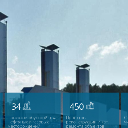
34
450
Проектов обустройства
Проектов
С
нефтяных и газовых
реконструкции и кап.
ч
месторождений
ремонта объектов