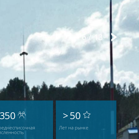
6
/
13
350
> 50
реднесписочная
Лет на рынке
исленность