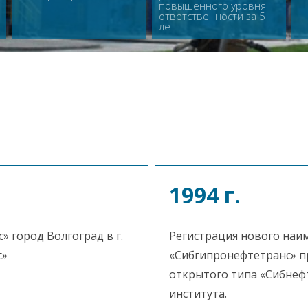
повышенного уровня
ответственности за 5
лет
1994 г.
 город Волгоград в г.
Регистрация нового наи
с»
«Сибгипронефтетранс» п
открытого типа «Сибнеф
института.